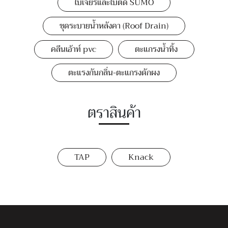
ใบเจียรและใบตัด SUMO
ชุดระบายน้ำหลังคา (Roof Drain)
คลีนเอ้าท์ pvc
ตะแกรงน้ำทิ้ง
ตะแรงกันกลิ่น-ตะแกรงดักผง
ตราสินค้า
TAP
Knack