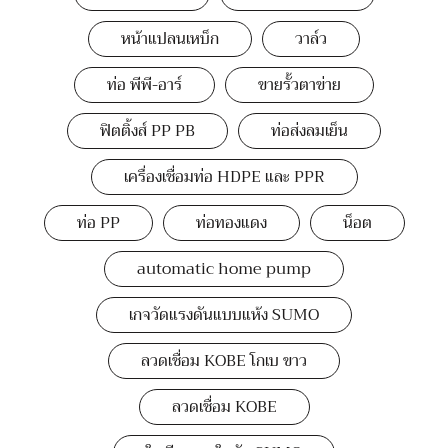
หน้าแปลนเหบ็ก
วาล์ว
ท่อ พีพี-อาร์
ขายรั้วตาข่าย
ฟิตติ้งส์ PP PB
ท่อส่งลมเย็น
เครื่องเชื่อมท่อ HDPE และ PPR
ท่อ PP
ท่อทองแดง
น็อต
automatic home pump
เกจวัดแรงดันแบบแห้ง SUMO
ลวดเชื่อม KOBE โกเบ ขาว
ลวดเชื่อม KOBE