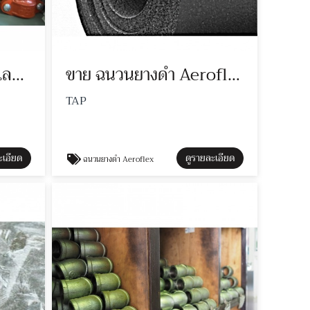
กรู๊ฟ คับปลิ้ง ท่อเหล็กและท่อดับเพลิง
ขาย ฉนวนยางดำ Aeroflex
TAP
ะเอียด
ดูรายละเอียด
ฉนวนยางดำ Aeroflex