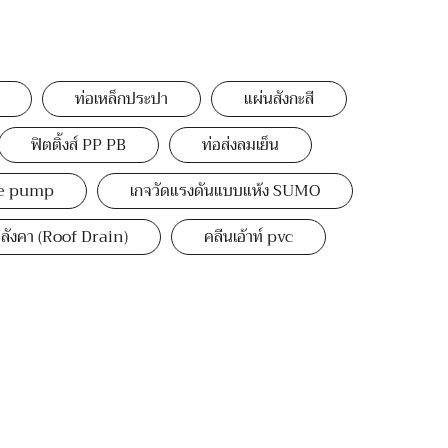
ท่อเหล็กประปา
แผ่นสังกะสี
ฟิตติ้งส์ PP PB
ท่อส่งลมเย็น
e pump
เกจวัดแรงดันแบบแห้ง SUMO
ลังคา (Roof Drain)
คลีนเอ้าท์ pvc