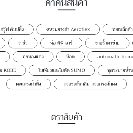
คำค้นสินค้า
กรู๊ฟ คับปลิ้ง
ฉนวนยางดำ Aeroflex
ท่อเหล็กดำ
วาล์ว
ท่อ พีพี-อาร์
ขายรั้วตาข่าย
ท่อทองแดง
น็อต
automatic hom
่อม KOBE
ใบเจียรและใบตัด SUMO
ชุดระบายน้ำห
ตะแกรงน้ำทิ้ง
ตะแรงกันกลิ่น-ตะแกรงดักผง
ตราสินค้า