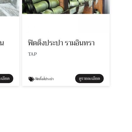
าน
ฟิตติ้งประปา รามอินทรา
TAP
ะเอียด
ดูรายละเอียด
ฟิตติ้งส์ประปา