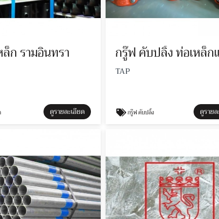
เหล็ก รามอินทรา
TAP
ดูรายละเอียด
ดูรายล
ก
กรู๊ฟ คับปลิ้ง