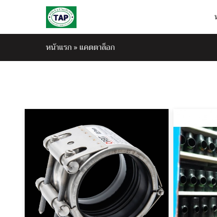
หน้าแรก
»
แคตตาล็อก