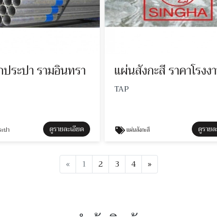
็กประปา รามอินทรา
แผ่นสังกะสี ราคาโรงง
TAP
ดูรายละเอียด
ดูรายล
ระปา
แผ่นสังกะสี
Previous
Next
«
1
2
3
4
»