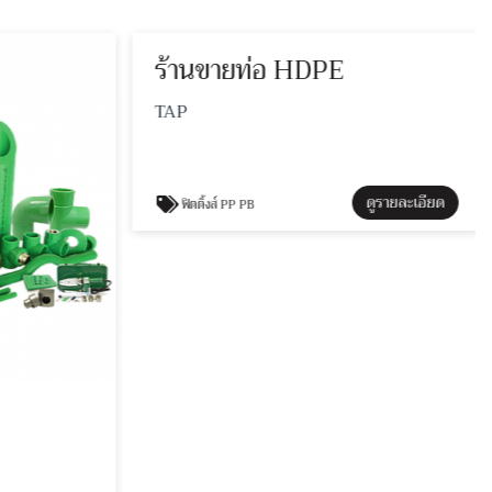
ร้านขายท่อ HDPE
TAP