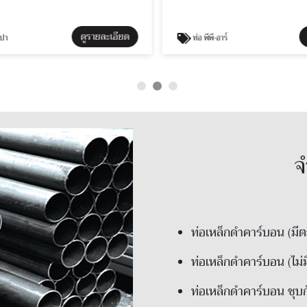
ดูรายละเอียด
ปา
ท่อ พีพี-อาร์
จ
ท่อเหล็กดำคาร์บอน (มีต
ท่อเหล็กดำคาร์บอน (ไม่ม
ท่อเหล็กดำคาร์บอน ชุบ