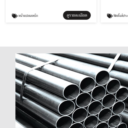
ดูรายละเอียด
หน้าแปลนเหบ็ก
ฟิตติ้งส์ประ