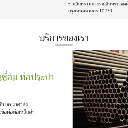
รามอินทรา แขวงรามอินทรา เขต
กรุงเทพมหานคร 10230
บริการของเรา
กเชื่อม ท่อประปา
ภิบาล ราคาส่ง
ะข้อต่อท่อเหล็กดำ