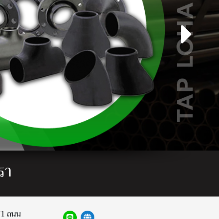
รา
/1 ถนน