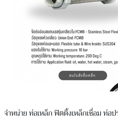
จำหน่าย ท่อเหล็ก ฟิตติ้งเหล็กเชื่อม ท่อ